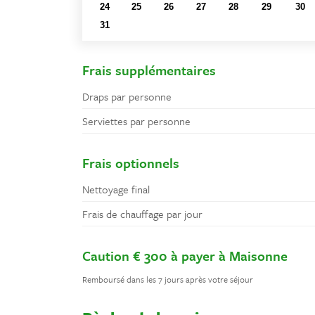
24
25
26
27
28
29
30
31
1
2
3
4
5
6
Frais supplémentaires
Draps par personne
Serviettes par personne
Frais optionnels
Nettoyage final
Frais de chauffage par jour
Caution € 300 à payer à Maisonne
Remboursé dans les 7 jours après votre séjour