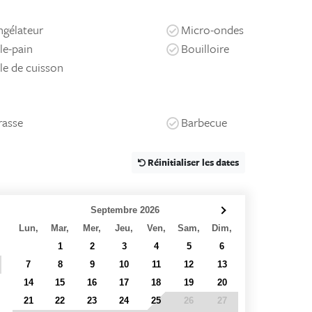
gélateur
Micro-ondes
lle-pain
Bouilloire
le de cuisson
rasse
Barbecue
Réinitialiser les dates
Septembre 2026
Lun,
Mar,
Mer,
Jeu,
Ven,
Sam,
Dim,
31
1
2
3
4
5
6
7
8
9
10
11
12
13
14
15
16
17
18
19
20
21
22
23
24
25
26
27