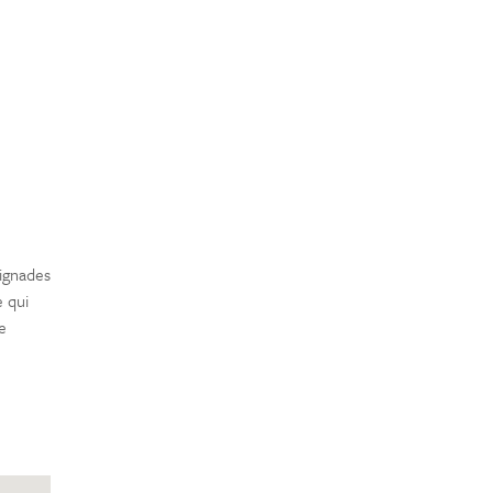
aignades
e qui
e