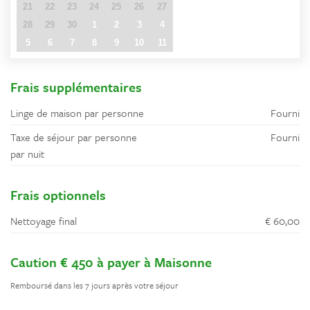
21
22
23
24
25
26
27
28
29
30
1
2
3
4
5
6
7
8
9
10
11
Frais supplémentaires
Linge de maison par personne
Fourni
Taxe de séjour par personne
Fourni
par nuit
Frais optionnels
Nettoyage final
€ 60,00
Caution € 450 à payer à Maisonne
Remboursé dans les 7 jours après votre séjour