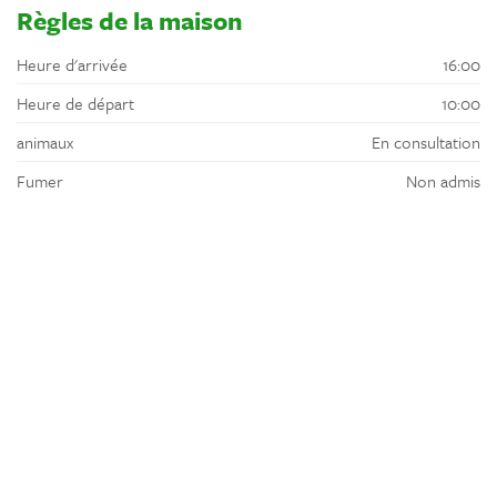
Règles de la maison
Heure d'arrivée
16:00
Heure de départ
10:00
animaux
En consultation
Fumer
Non admis
Emplacement
La région autour de Villeneuve-sur-Lot est très intéressante, avec
les villages médiévaux de Pujols et Penne d'Agenais. Découvrez les
grottes de Lastournelle, le zoo Z'animoland et le terrain de golf
de Castelnau de Gratecambe.
Emplacement
Rural