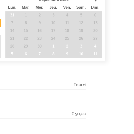
Lun,
Mar,
Mer,
Jeu,
Ven,
Sam,
Dim,
31
1
2
3
4
5
6
7
8
9
10
11
12
13
14
15
16
17
18
19
20
21
22
23
24
25
26
27
28
29
30
1
2
3
4
5
6
7
8
9
10
11
Fourni
€ 50,00