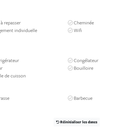
 à repasser
Cheminée
ement individuelle
Wifi
rigérateur
Congélateur
ur
Bouilloire
le de cuisson
rasse
Barbecue
Réinitialiser les dates