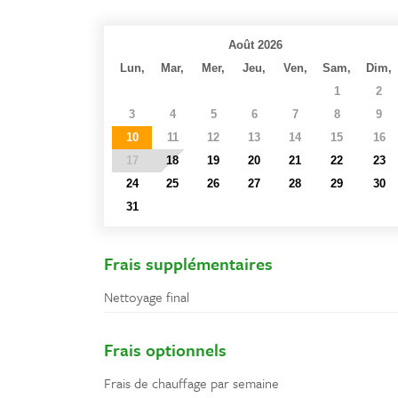
Août 2026
Lun,
Mar,
Mer,
Jeu,
Ven,
Sam,
Dim,
27
28
29
30
31
1
2
3
4
5
6
7
8
9
10
11
12
13
14
15
16
17
18
19
20
21
22
23
24
25
26
27
28
29
30
31
1
2
3
4
5
6
Frais supplémentaires
Nettoyage final
Frais optionnels
Frais de chauffage par semaine