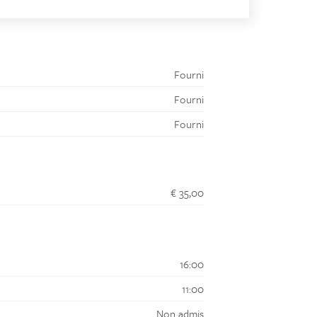
5
6
7
8
9
10
11
Fourni
Fourni
Fourni
€ 35,00
16:00
11:00
Non admis