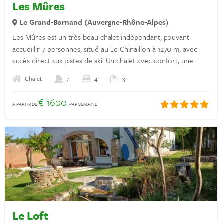
Les Mûres
Déclaration de confidentialité
Le Grand-Bornand (Auvergne-Rhône-Alpes)
Les Mûres est un très beau chalet indépendant, pouvant
Assurances
accueillir 7 personnes, situé au Le Chinaillon à 1270 m, avec
Découvrez la France
accès direct aux pistes de ski. Un chalet avec confort, une
cheminée centrale, un sauna et une grande terrasse avec vue
Louer une location de vacances en France
Chalet
7
4
3
panoramique sur les montagnes et la vallée.
€ 1600
Propriétaires
A PARTIR DE
PAR SEMAINE
Se connecter
Des questions? Envoyer un message sur WhatsApp !
+31 6 42 10 99 23
Le Loft