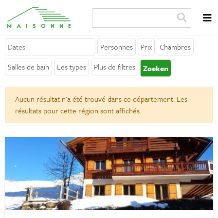
Personnes
Prix
Chambres
A propos de Maisonne
Salles de bain
Les types
Plus de filtres
Zoeken
Pourquoi Maisonne ?
Aucun résultat n'a été trouvé dans ce département. Les
Affiliation
résultats pour cette région sont affichés.
Carrières
Louer votre location de vacances
Contact
Général
Termes et conditions