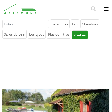
Personnes
Prix
Chambres
A propos de Maisonne
Salles de bain
Les types
Plus de filtres
Zoeken
Pourquoi Maisonne ?
Affiliation
Carrières
Louer votre location de vacances
Contact
Général
Termes et conditions