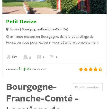
Déclaration de confidentialité
Assurances
Petit Decize
Découvrez la France
Fours (Bourgogne-Franche-Comté)
Charmante maison en Bourgogne, dans le petit village de
Louer une location de vacances en France
Fours, où vous pourrez venir vous détendre complètement.
Propriétaires
Gîte
3
1
1
Se connecter
€ 400
A PARTIR DE
PAR SEMAINE
Bourgogne-
Plus d'information
Des questions? Envoyer un message sur WhatsApp !
Franche-Comté -
+31 6 42 10 99 23