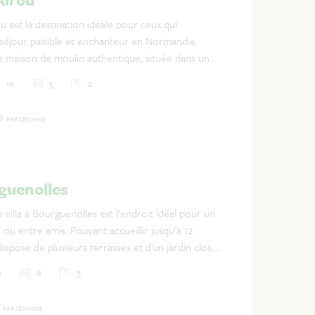
u est la destination idéale pour ceux qui
séjour paisible et enchanteur en Normandie.
e maison de moulin authentique, située dans une
 de 3,5 hectares en bordure d'un ruisseau
10
5
2
s offre un cadre idyllique pour un séjour
Néerlandais
Français
Anglais
-vous bercer par les sons de la nature, le
0
PAR SEMAINE
 de l'eau, et profitez des vues imprenables
e laverie, désormais transformée en une terrasse
rguenolles
 villa à Bourguenolles est l'endroit idéal pour un
 ou entre amis. Pouvant accueillir jusqu'à 12
ispose de plusieurs terrasses et d’un jardin clos,
détendre ou profiter d'activités en plein air.
2
6
3
ort des équipements modernes au charme
ne maison normande, cette propriété offre un
0
PAR SEMAINE
 et convivial.