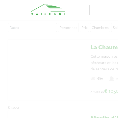
Personnes
Prix
Chambres
Sal
A propos de Maisonne
La Chaum
Pourquoi Maisonne ?
Cette maison est
Affiliation
pêcheurs et les
de sentiers de r
Carrières
sites touristiqu
Gîte
9
Louer votre location de vacances
Michel et des sit
pour des vacanc
€ 105
Contact
A PARTIR DE
de nombreuses ac
€ 1200
Moulin d'