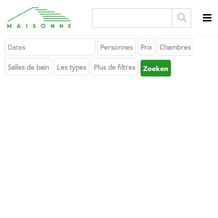
Personnes
Prix
Chambres
A propos de Maisonne
Salles de bain
Les types
Plus de filtres
Zoeken
Pourquoi Maisonne ?
Affiliation
Carrières
Louer votre location de vacances
Contact
Général
Termes et conditions