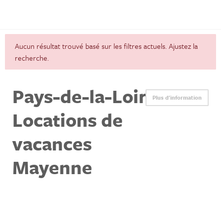
Déclaration de confidentialité
Assurances
Aucun résultat trouvé basé sur les filtres actuels. Ajustez la
Découvrez la France
recherche.
Louer une location de vacances en France
Pays-de-la-Loire -
Plus d'information
Propriétaires
Locations de
Se connecter
vacances
Mayenne
Des questions? Envoyer un message sur WhatsApp !
+31 6 42 10 99 23