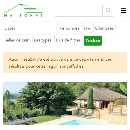
Personnes
Prix
Chambres
A propos de Maisonne
Salles de bain
Les types
Plus de filtres
Zoeken
Pourquoi Maisonne ?
Aucun résultat n'a été trouvé dans ce département. Les
Affiliation
résultats pour cette région sont affichés.
Carrières
Louer votre location de vacances
Contact
Général
Termes et conditions